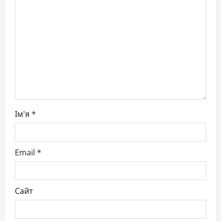
t
i
o
n
Ім'я
*
Email
*
Сайт