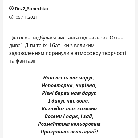
Dnz2_Sonechko
05.11.2021
Цієї осені відбулася виставка під назвою “Осінні
дива”. Діти та їхні батьки з великим
задоволенням поринули в атмосферу творчості
та фантазії.
Нині осінь нас чарує,
Неповторна, чарівна,
Різні барви нам дарує
І дивує нас вона.
Виглядає так казково
Восени і парк, і гай,
Розмаїттям кольоровим
Прикрашає осінь край!