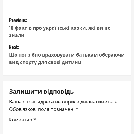
P
Previous:
o
10 фактів про українські казки, які ви не
знали
s
Next:
t
Що потрібно враховувати батькам обераючи
вид спорту для своєї дитини
n
a
v
Залишити відповідь
Ваша e-mail адреса не оприлюднюватиметься.
i
Обов’язкові поля позначені
*
g
Коментар
*
a