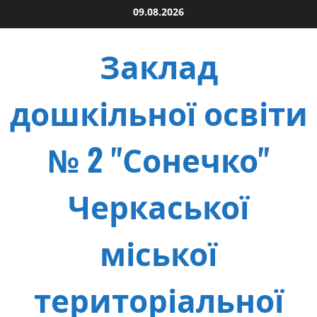
Skip
09.08.2026
to
content
Заклад
дошкільної освіти
№ 2 "Сонечко"
Черкаської
міської
територіальної