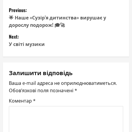
P
Previous:
o
🌟 Наше «Сузір’я дитинства» вирушає у
дорослу подорож! 🎓🚀
s
Next:
t
У світі музики
n
a
Залишити відповідь
v
Ваша e-mail адреса не оприлюднюватиметься.
Обов’язкові поля позначені
*
i
Коментар
*
g
a
t