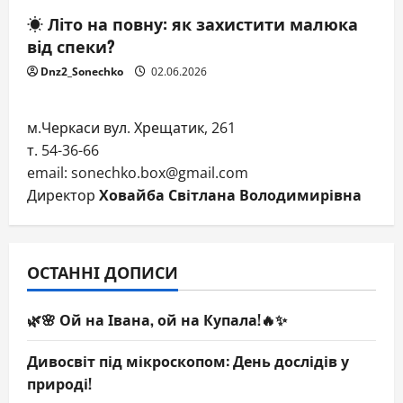
☀️ Літо на повну: як захистити малюка
від спеки?
Dnz2_Sonechko
02.06.2026
м.Черкаси вул. Хрещатик, 261
т. 54-36-66
email: sonechko.box@gmail.com
Директор
Ховайба Світлана Володимирівна
ОСТАННІ ДОПИСИ
🌿🌸 Ой на Івана, ой на Купала!🔥✨
Дивосвіт під мікроскопом: День дослідів у
природі!