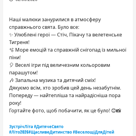
Наші малюки занурилися в атмосферу
справжнього свята. Було все:
✨ Улюблені герої — Стіч, Пікачу та велетенське
Тигреня!
🫧 Море емоцій та справжній снігопад із мильної
піни!
🎈 Веселі ігри під величезним кольоровим
парашутом!
🎶 Запальна музика та дитячий сміх!
Дякуємо всім, хто зробив цей день незабутнім.
Попереду — найтепліша та найрадісніша пора
року!
Гортайте фото, щоб побачити, як це було! 😊📸
ЗустрічЛіта #ДитячеСвято
#Літо2026#ЩасливеДитинство #ВеселощіДляДітей