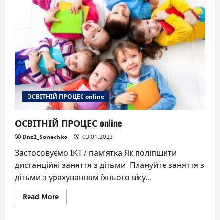
освітню
діяльність
у
режимі
воєнного
стану
ОСВІТНІЙ ПРОЦЕС online
ОСВІТНІЙ ПРОЦЕС online
Dnz2_Sonechko
03.01.2023
Застосовуємо ІКТ / пам’ятка Як поліпшити
дистанційні заняття з дітьми Плануйте заняття з
дітьми з урахуванням їхнього віку...
Read
Read More
more
about
ОСВІТНІЙ