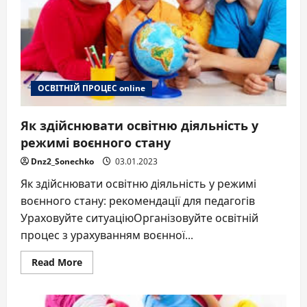
ОСВІТНІЙ ПРОЦЕС online
Як здійснювати освітню діяльність у
режимі воєнного стану
Dnz2_Sonechko
03.01.2023
Як здійснювати освітню діяльність у режимі
воєнного стану: рекомендації для педагогів
Ураховуйте ситуаціюОрганізовуйте освітній
процес з урахуванням воєнної...
Read
Read More
more
about
Як
здійснювати