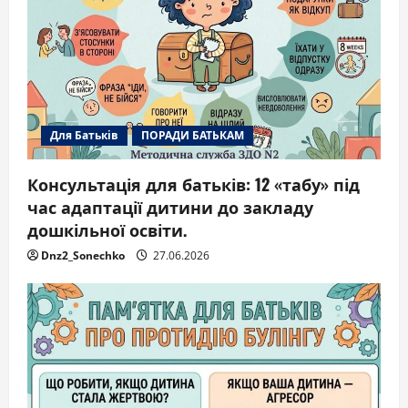
i
o
n
Для Батьків
ПОРАДИ БАТЬКАМ
Консультація для батьків: 12 «табу» під
час адаптації дитини до закладу
дошкільної освіти.
Dnz2_Sonechko
27.06.2026