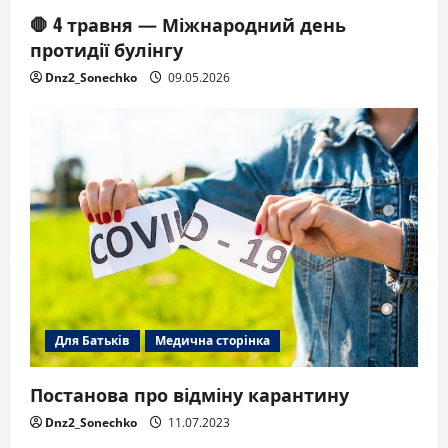
🛑 4 травня — Міжнародний день
протидії булінгу
Dnz2_Sonechko
09.05.2026
Для Батьків
Медична сторінка
Постанова про відміну карантину
Dnz2_Sonechko
11.07.2023