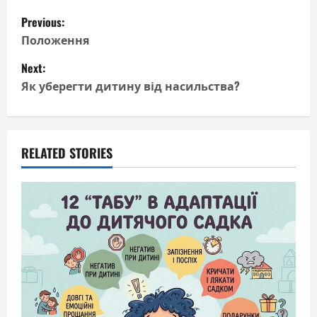
P
Previous:
o
Положення
Next:
s
Як уберегти дитину від насильства?
t
n
RELATED STORIES
a
v
i
g
a
t