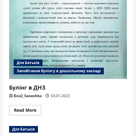
Для Батьків
Запобігання булінгу в дошкільному закладі
Булінг в ДНЗ
Dnz2_Sonechko
03.01.2023
Read
Read More
more
about
Булінг
в
Для Батьків
ДНЗ