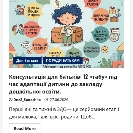
Для Батьків
ПОРАДИ БАТЬКАМ
Консультація для батьків: 12 «табу» під
час адаптації дитини до закладу
дошкільної освіти.
Dnz2_Sonechko
27.06.2026
Перші дні та тижні в ЗДО— це серйозний етап і
для малюка, і для всієї родини. Щоб...
Read
Read More
more