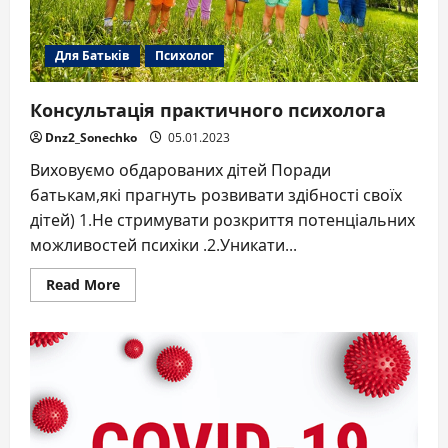
Для Батьків
Психолог
Консультація практичного психолога
Dnz2_Sonechko
05.01.2023
Виховуємо обдарованих дітей Поради
батькам,які прагнуть розвивати здібності своїх
дітей) 1.Не стримувати розкриття потенціальних
можливостей психіки .2.Уникати...
Read
Read More
more
about
Консультація
практичного
психолога