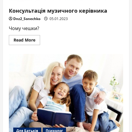
Консультація музичного керівника
Dnz2_Sonechko
05.01.2023
Чому чешки?
Read
Read More
more
about
Консультація
музичного
керівника
Для Батьків
Психолог