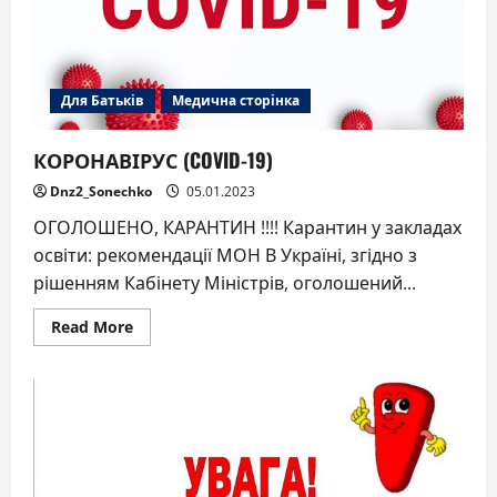
Для Батьків
Медична сторінка
КОРОНАВІРУС (COVID-19)
Dnz2_Sonechko
05.01.2023
ОГОЛОШЕНО, КАРАНТИН !!!! Карантин у закладах
освіти: рекомендації МОН В Україні, згідно з
рішенням Кабінету Міністрів, оголошений...
Read
Read More
more
about
КОРОНАВІРУС
(COVID-
19)