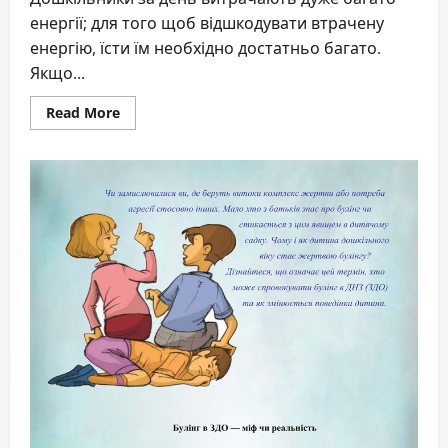
енергії; для того щоб відшкодувати втрачену
енергію, їсти їм необхідно достатньо багато.
Якщо...
Read
Read More
more
about
Поради
батькам
щодо
організації
харчування
дітей!