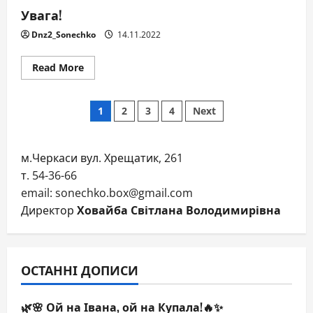
Увага!
Dnz2_Sonechko
14.11.2022
Read
Read More
more
about
Увага!
Пагінація
1
2
3
4
Next
записів
м.Черкаси вул. Хрещатик, 261
т. 54-36-66
email: sonechko.box@gmail.com
Директор
Ховайба Світлана Володимирівна
ОСТАННІ ДОПИСИ
🌿🌸 Ой на Івана, ой на Купала!🔥✨