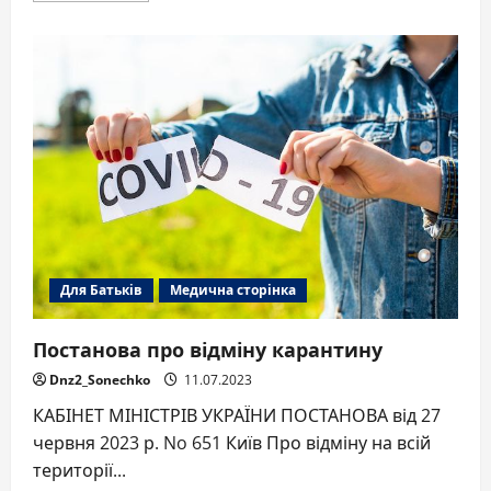
about
Консультація
для
батьків:
12
«табу»
під
час
адаптації
дитини
до
закладу
дошкільної
освіти.
Для Батьків
Медична сторінка
Постанова про відміну карантину
Dnz2_Sonechko
11.07.2023
КАБІНЕТ МІНІСТРІВ УКРАЇНИ ПОСТАНОВА від 27
червня 2023 р. No 651 Київ Про відміну на всій
території...