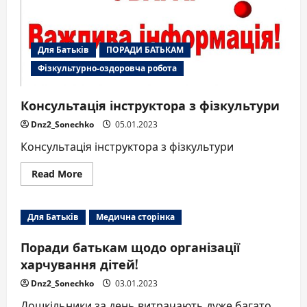
Для Батьків
ПОРАДИ БАТЬКАМ
Фізкультурно-оздоровча робота
Консультація інструктора з фізкультури
Dnz2_Sonechko
05.01.2023
Консультація інструктора з фізкультури
Read
Read More
more
about
Консультація
інструктора
Для Батьків
Медична сторінка
з
фізкультури
Поради батькам щодо організації
харчування дітей!
Dnz2_Sonechko
03.01.2023
Дошкільники за день витрачають дуже багато