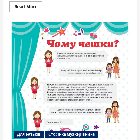
Read
Read More
more
about
Постанова
про
відміну
карантину
Для Батьків
Сторінка музкерівника