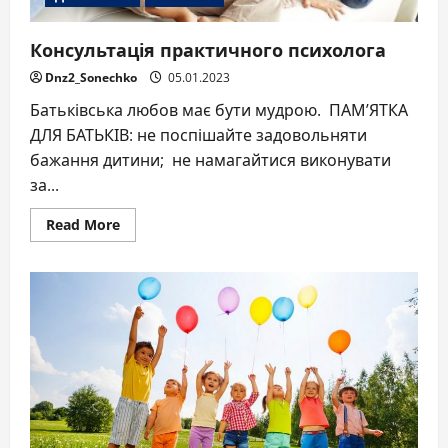
Консультація практичного психолога
Dnz2_Sonechko
05.01.2023
Батьківська любов має бути мудрою. ПАМ’ЯТКА
ДЛЯ БАТЬКІВ: не поспішайте задовольняти
бажання дитини; не намагайтися виконувати
за...
Read
Read More
more
about
Консультація
практичного
психолога