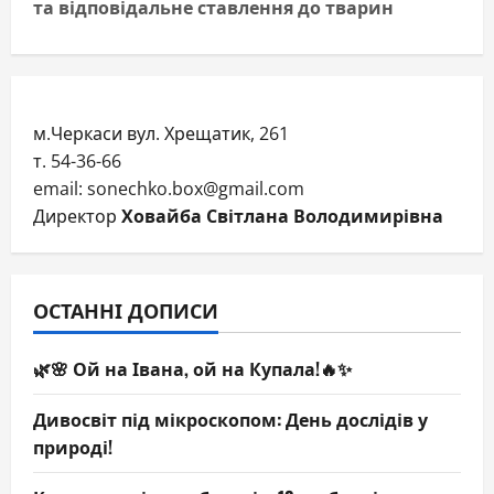
t
та відповідальне ставлення до тварин
n
a
м.Черкаси вул. Хрещатик, 261
v
т. 54-36-66
i
email: sonechko.box@gmail.com
Директор
Ховайба Світлана Володимирівна
g
a
ОСТАННІ ДОПИСИ
t
🌿🌸 Ой на Івана, ой на Купала!🔥✨
i
o
Дивосвіт під мікроскопом: День дослідів у
природі!
n