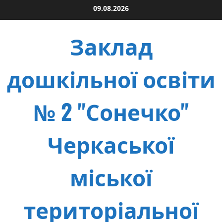
Skip
09.08.2026
to
content
Заклад
дошкільної освіти
№ 2 "Сонечко"
Черкаської
міської
територіальної