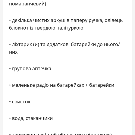
помаранчевий)
• декілька чистих аркушів паперу ручка, олівець
блокнот із твердою палітуркою
• ліхтарик (и) та додаткові батарейки до нього/
них
• групова аптечка
• маленьке радіо на батарейках + батарейки
• свисток
• вода, стаканчики
• термоковдри (щоб вберегтися від холоду)