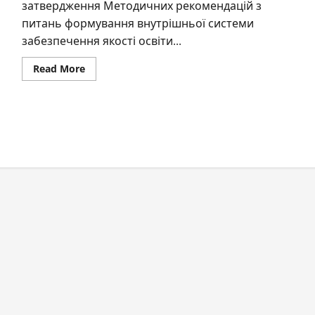
затвердження Методичних рекомендацій з
питань формування внутрішньої системи
забезпечення якості освіти...
Read
Read More
more
about
Наказ
ДСЯОУ