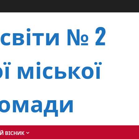
світи № 2
ї міської
ромади
Й ВІСНИК