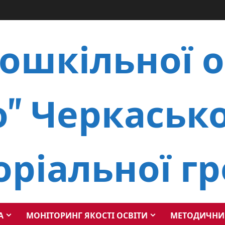
ошкільної о
" Черкасько
оріальної г
А
МОНІТОРИНГ ЯКОСТІ ОСВІТИ
МЕТОДИЧНИ