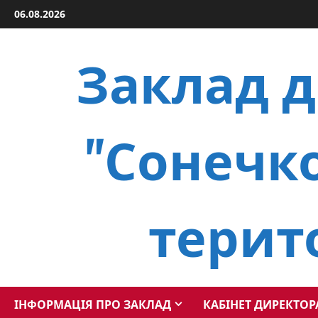
Skip
06.08.2026
to
content
Заклад д
"Сонечко
терит
ІНФОРМАЦІЯ ПРО ЗАКЛАД
КАБІНЕТ ДИРЕКТОР