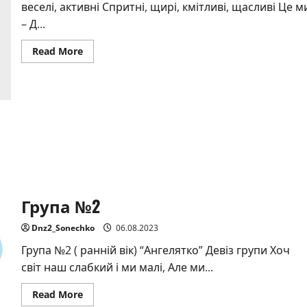
веселі, активні Спритні, щирі, кмітливі, щасливі Це м
– Д...
Read
Read More
more
about
Група
№5
Група №2
Dnz2_Sonechko
06.08.2023
Група №2 ( ранній вік) “Ангелятко” Девіз групи Хоч
світ наш слабкий і ми малі, Але ми...
Read
Read More
more