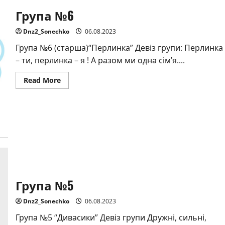
Група №6
Dnz2_Sonechko
06.08.2023
Група №6 (старша)“Перлинка” Девіз групи: Перлинка
– ти, перлинка – я ! А разом ми одна сім’я....
Read
Read More
more
about
Група
№6
Група №5
Dnz2_Sonechko
06.08.2023
Група №5 “Дивасики” Девіз групи Дружні, сильні,