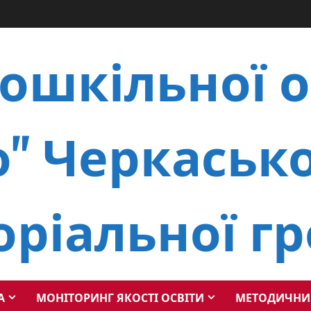
ошкільної о
" Черкасько
оріальної г
А
МОНІТОРИНГ ЯКОСТІ ОСВІТИ
МЕТОДИЧНИ