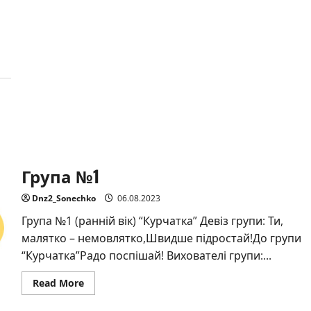
about
Група
№2
Група №1
Dnz2_Sonechko
06.08.2023
Група №1 (ранній вік) “Курчатка” Девіз групи: Ти,
малятко – немовлятко,Швидше підростай!До групи
“Курчатка”Радо поспішай! Вихователі групи:...
Read
Read More
more
about