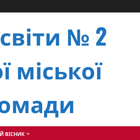
світи № 2
ї міської
ромади
Й ВІСНИК