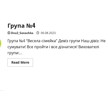
Група №4
Dnz2_Sonechko
06.08.2023
Група №4 “Весела сімейка” Девіз групи Наш дівіз: Не
сумувати! Все пройти і все дізнатися! Вихователі
групи:...
Read
Read More
more
about
Група
№4