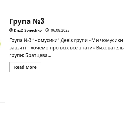
Група №3
Dnz2_Sonechko
06.08.2023
Група №3 “Чомусики” Девіз групи «Ми чомусики
завзяті – хочемо про всіх все знати» Вихователь
групи: Братцева...
Read
Read More
more
about
Група
№3