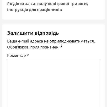
n
Як діяти за сигналу повітряної тривоги;
інструкція для працівників
a
v
i
Залишити відповідь
g
Ваша e-mail адреса не оприлюднюватиметься.
Обов’язкові поля позначені
*
a
Коментар
*
t
i
o
n