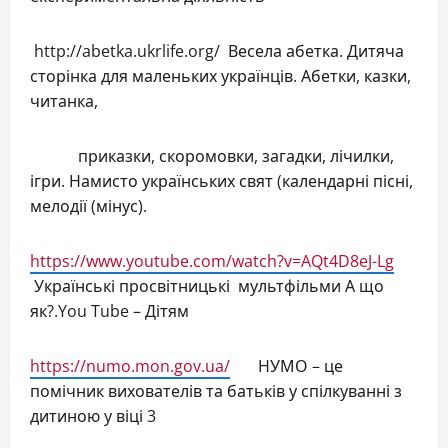
http://abetka.ukrlife.org/ Весела абетка. Дитяча
сторінка для маленьких українців. Абетки, казки,
читанка,
приказки, скоромовки, загадки, лічилки,
ігри. Намисто українських свят (календарні пісні,
мелодії (мінус).
https://www.youtube.com/watch?v=AQt4D8eJ-Lg
Українські просвітницькі мультфільми А що
як?.You Tube – Дітям
https://numo.mon.gov.ua/
НУМО – це
помічник вихователів та батьків у спілкуванні з
дитиною у віці 3