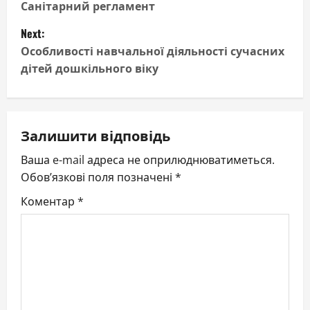
o
Санітарний регламент
Next:
s
Особливості навчальної діяльності сучасних
t
дітей дошкільного віку
n
a
Залишити відповідь
v
Ваша e-mail адреса не оприлюднюватиметься.
Обов’язкові поля позначені
*
i
Коментар
*
g
a
t
i