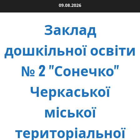
Skip
09.08.2026
to
content
Заклад
дошкільної освіти
№ 2 "Сонечко"
Черкаської
міської
територіальної