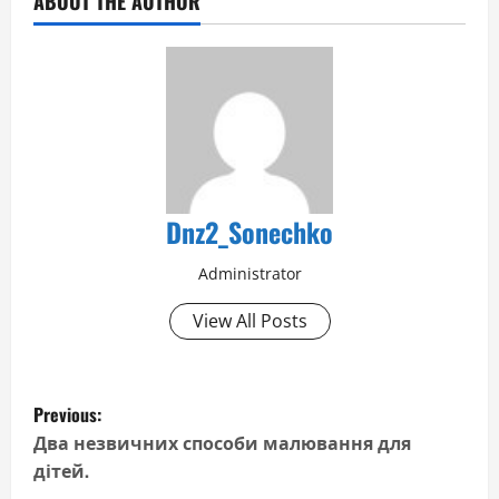
ABOUT THE AUTHOR
Dnz2_Sonechko
Administrator
View All Posts
P
Previous:
o
Два незвичних способи малювання для
дітей.