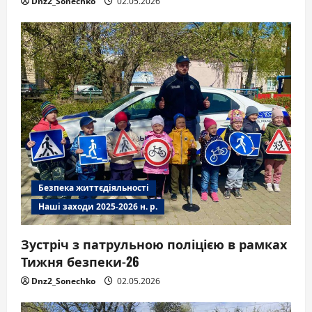
Dnz2_Sonechko
02.05.2026
Безпека життєдіяльності
Наші заходи 2025-2026 н. р.
Зустріч з патрульною поліцією в рамках
Тижня безпеки-26
Dnz2_Sonechko
02.05.2026