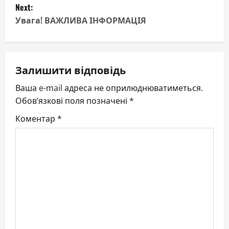
s
Next:
t
Увага! ВАЖЛИВА ІНФОРМАЦІЯ
n
a
Залишити відповідь
v
Ваша e-mail адреса не оприлюднюватиметься.
Обов’язкові поля позначені
*
i
Коментар
*
g
a
t
i
o