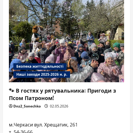
Безпека життєдіяльності
Наші заходи 2025-2026 н. р.
🐾 В гостях у рятувальника: Пригоди з
Псом Патроном!
Dnz2_Sonechko
02.05.2026
м.Черкаси вул. Хрещатик, 261
т. 54-36-66