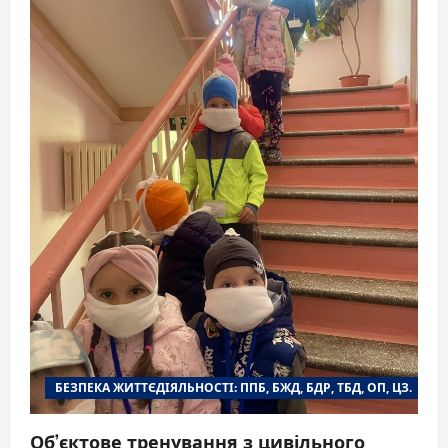
БЕЗПЕКА ЖИТТЄДІЯЛЬНОСТІ: ППБ, БЖД, БДР, ТБД, ОП, ЦЗ.
Об’єктове тренування з цивільного