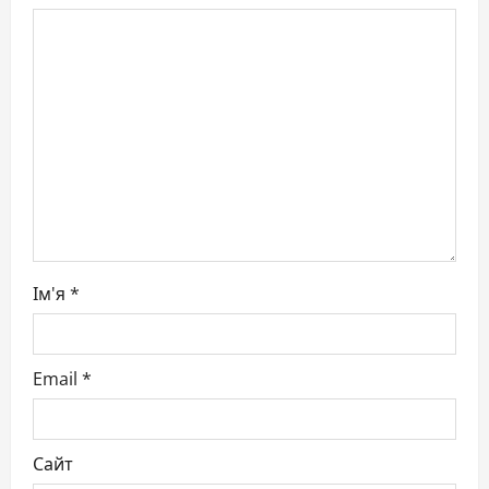
a
t
i
o
n
Ім'я
*
Email
*
Сайт