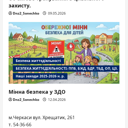
захисту.
Dnz2_Sonechko
09.05.2026
Безпека життєдіяльності
БЕЗПЕКА ЖИТТЄДІЯЛЬНОСТІ: ППБ, БЖД, БДР, ТБД, ОП, ЦЗ.
Наші заходи 2025-2026 н. р.
Мінна безпека у ЗДО
Dnz2_Sonechko
12.04.2026
м.Черкаси вул. Хрещатик, 261
т. 54-36-66