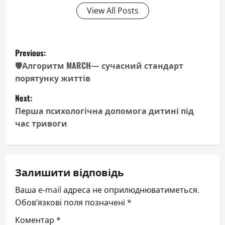
View All Posts
P
Previous:
o
🛡️Алгоритм MARCH— сучасний стандарт
порятунку життів
s
Next:
t
Перша психологічна допомога дитині під
час тривоги
n
a
v
Залишити відповідь
Ваша e-mail адреса не оприлюднюватиметься.
i
Обов’язкові поля позначені
*
g
Коментар
*