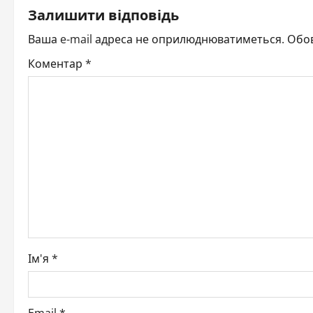
t
Залишити відповідь
n
Ваша e-mail адреса не оприлюднюватиметься.
Обов
Коментар
*
a
v
i
g
a
t
i
Ім'я
*
o
n