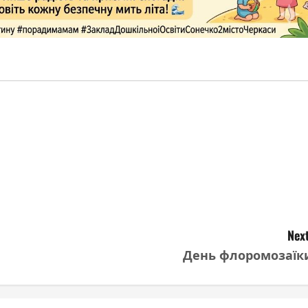
Next
День флоромозаїк