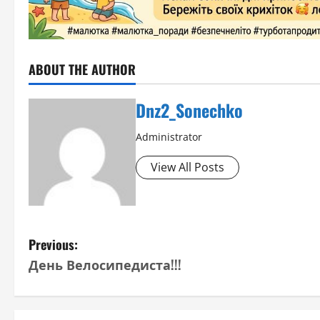
ABOUT THE AUTHOR
Dnz2_Sonechko
Administrator
View All Posts
P
Previous:
День Велосипедиста!!!
o
s