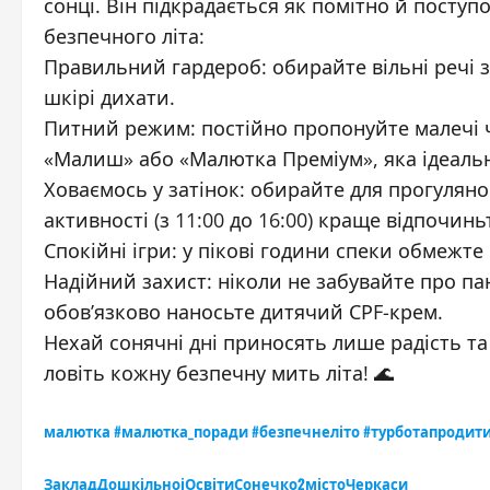
сонці. Він підкрадається як помітно й поступо
безпечного літа:
Правильний гардероб: обирайте вільні речі 
шкірі дихати.
Питний режим: постійно пропонуйте малечі ч
«Малиш» або «Малютка Преміум», яка ідеальн
Ховаємось у затінок: обирайте для прогулянок
активності (з 11:00 до 16:00) краще відпочи
Спокійні ігри: у пікові години спеки обмежте
Надійний захист: ніколи не забувайте про пан
обов’язково наносьте дитячий СРF-крем.
Нехай сонячні дні приносять лише радість та 
ловіть кожну безпечну мить літа! 🌊
малютка #малютка_поради #безпечнеліто #турботапроди
ЗакладДошкільноіОсвітиСонечко2містоЧеркаси