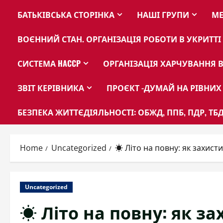
БАТЬКІВСЬКА СТОРІНКА
НАШІ ГРУПИ
МЕ
ВОЄННИЙ СТАН. ОРГАНІЗАЦІЯ РОБОТИ В УКРИТТІ
СИСТЕМА HACCP
ОРГАНІЗАЦІЯ ХАРЧУВАННЯ В
ЗВІТ КЕРІВНИКА
ПРОЄКТ -ДУМАЙ НА РІВНИХ
БЕЗПЕКА ЖИТТЄДІЯЛЬНОСТІ: ОБЖД, ППБ, ПДР, ТБД
Home
Uncategorized
☀️ Літо на повну: як захист
Uncategorized
☀️ Літо на повну: як з