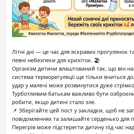
Літні дні — це час для яскравих прогулянок т
певні небезпеки для крихіток. 🏖️
Організм дитини влаштований так, що він на
система терморегуляції ще тільки вчиться д
удар у малечі може розвинутися дуже стрімко
Турботливим батькам важливо бути озброєни
робити, якщо дитині стало зле.
📌 Зберігайте цей пост у закладки, щоб не з
повідомленнях та залишайте серденько для п
Перегрів може підстерегти дитину під час на