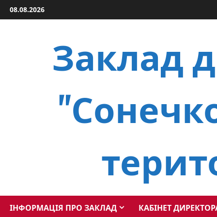
Skip
08.08.2026
to
content
Заклад д
"Сонечко
терит
ІНФОРМАЦІЯ ПРО ЗАКЛАД
КАБІНЕТ ДИРЕКТОР