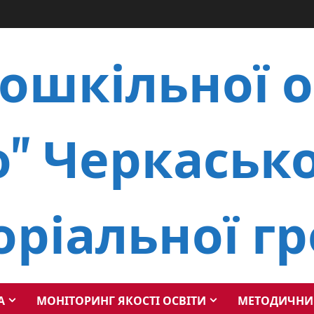
ошкільної о
" Черкасько
оріальної г
А
МОНІТОРИНГ ЯКОСТІ ОСВІТИ
МЕТОДИЧНИ