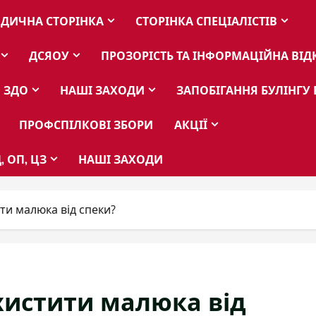
ДИЧНА СТОРІНКА
СТОРІНКА СПЕЦІАЛІСТІВ
ДСЯОУ
ПРОЗОРІСТЬ ТА ІНФОРМАЦІЙНА ВІД
 ЗДО
НАШІ ЗАХОДИ
ЗАПОБІГАННЯ БУЛІНГУ 
ПРОФСПІЛКОВІ ЗБОРИ
АКЦІЇ
, ОП, ЦЗ
НАШІ ЗАХОДИ
ити малюка від спеки?
ахистити малюка від