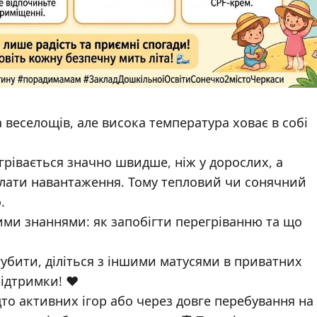
а веселощів, але висока температура ховає в собі
грівається значно швидше, ніж у дорослих, а
олати навантаження. Тому тепловий чи сонячний
.
ми знаннями: як запобігти перегріванню та що
агубити, діліться з іншими матусями в приватних
ідтримки! ❤️
дто активних ігор або через довге перебування на