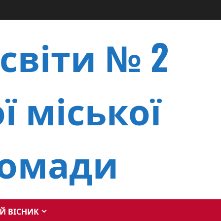
світи № 2
ї міської
ромади
Й ВІСНИК