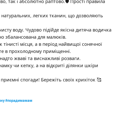
во, так і абсолютно раптово.🛡️ Прості правила
з натуральних, легких тканин, що дозволяють
исту воду. Чудово підійде якісна дитяча водичка
о збалансована для малюків.
 тінисті місця, а в період найвищої сонячної
ньте в прохолодному приміщенні.
 надто жваві та виснажливі розваги.
амку чи кепку, а на відкриті ділянки шкіри
приємні спогади! Бережіть своїх крихіток 🥰
тину #порадимамам