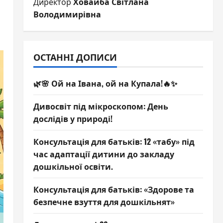
Директор
Ховайба Світлана
Володимирівна
ОСТАННІ ДОПИСИ
🌿🌸 Ой на Івана, ой на Купала!🔥✨
Дивосвіт під мікроскопом: День
дослідів у природі!
Консультація для батьків: 12 «табу» під
час адаптації дитини до закладу
дошкільної освіти.
Консультація для батьків: «Здорове та
безпечне взуття для дошкільнят»